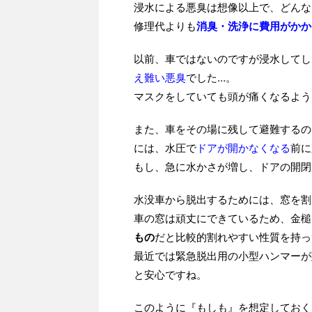
浸水による悪臭は想像以上で、どんな
修理代よりも
消臭・洗浄に費用がかか
以前、車ではないのですが浸水してし
え難い悪臭
でした…。
マスクをしていても頭が痛くなるよう
また、車をその場に残して避難するの
には、水圧で
ドアが開かなくなる
前に
もし、急に水かさが増し、ドアの開閉
水没車から脱出するためには、窓を割
車の窓は頑丈にできているため、金槌
もの
だと比較的割れやすい性質を持っ
最近では緊急脱出用の小型ハンマーが
と安心ですね。
このように『もしも』を想定しておく