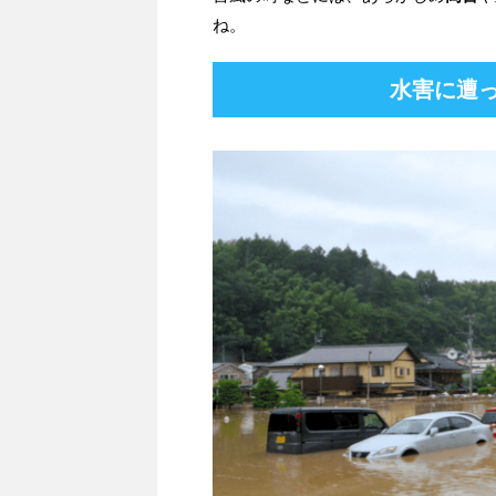
ね。
水害に遭