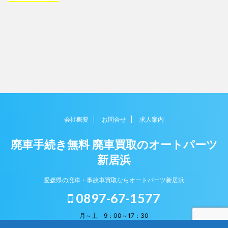
会社概要
お問合せ
求人案内
廃車手続き無料 廃車買取のオートパーツ
新居浜
愛媛県の廃車・事故車買取ならオートパーツ新居浜
0897-67-1577
Copyright© 廃車手続き無料 廃車買取のオートパーツ
月～土 9：00～17：30
新居浜 , 2026 All Rights Reserved.
日・祝・第2土曜 定休日