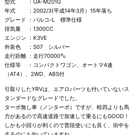
型式 ：UA-M201G
年式 ：2002/3(平成14年3月）15年落ち
グレード ：パルコ-L 標準仕様
排気量 ：1300CC
エンジン ：K3VE
外装色 ：S07 シルバー
走行距離 ：走行70000㌔
仕様等 ：コンパクトワゴン、オートマ4速
（AT4）、2WD、ABS付
引取りしたYRVは、エアロパーツも付いていないス
タンダードなグレードでした。
ターボ無し車（ノンターボ）ですが、軽四よりも馬
力があるので高速道路で加速して乗るにもGOOD！
しかも小回りが利くので普段使いにも良く、街中を
走るのにも向いていますね。