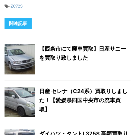
-
ZC72S
関連記事
【西条市にて廃車買取】日産サニー
を買取り致しました
日産 セレナ（C24系）買取りしまし
た！【愛媛県四国中央市の廃車買
取】
ダイハツ・タントL375S 高額買取り