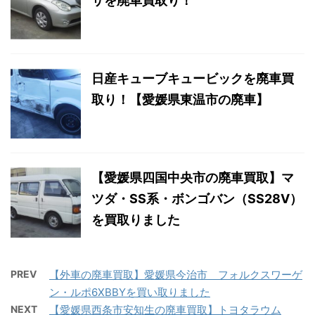
サを廃車買取り！
日産キューブキュービックを廃車買
取り！【愛媛県東温市の廃車】
【愛媛県四国中央市の廃車買取】マ
ツダ・SS系・ボンゴバン（SS28V）
を買取りました
PREV
【外車の廃車買取】愛媛県今治市 フォルクスワーゲ
ン・ルポ6XBBYを買い取りました
NEXT
【愛媛県西条市安知生の廃車買取】トヨタラウム