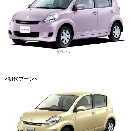
初代パッソ
<初代ブーン>