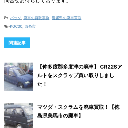
問合せお待ちしております。
-
パッソ
,
廃車の買取事例
,
愛媛県の廃車買取
-
KGC30
,
西条市
関連記事
【仲多度郡多度津の廃車】 CR22Sア
ルトをスクラップ買い取りしまし
た！
マツダ・スクラムを廃車買取！【徳
島県美馬市の廃車】