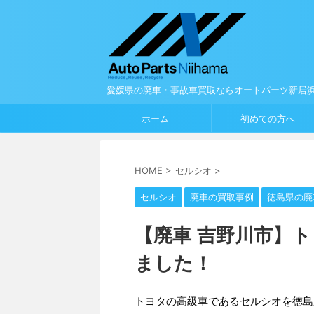
愛媛県の廃車・事故車買取ならオートパーツ新居
ホーム
初めての方へ
HOME
>
セルシオ
>
セルシオ
廃車の買取事例
徳島県の廃
【廃車 吉野川市】
ました！
トヨタの高級車であるセルシオを徳島