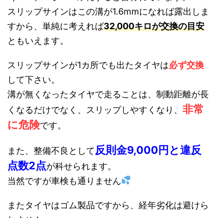
スリップサインはこの溝が1.6mmになれば露出しま
すから、単純に考えれば
32,000キロが交換の目安
ともいえます。
スリップサインが1カ所でも出たタイヤは
必ず交換
して下さい。
溝が無くなったタイヤで走ることは、制動距離が長
非常
くなるだけでなく、スリップしやすくなり、
に危険
です。
反則金9,000円と違反
また、整備不良として
点数2点
が科せられます。
当然ですが車検も通りません
またタイヤはゴム製品ですから、経年劣化は避けら