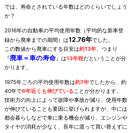
では、寿命とされている年数はどのくらいでしょう
か？
2016年の自動車の平均使用年数（平均的な新車登
12.76年
録から廃車までの期間）は
でした。
この数値から廃車にする目安は
約13年
、つまり
廃車＝車の寿命
『
』は
13年程
だということが分
かります。
1975年ごろの平均使用年数は
約7年
でしたから、約
40年で
6年近くも伸びている
ことが分かります。
技術力の向上によって故障や事故が減り、使用年数
が伸びていることも要因に挙げられますが、中には
都会暮らしなどで車に乗る機会が減り、エンジンや
タイヤの消耗が少なく、長年に渡って買い替えずに