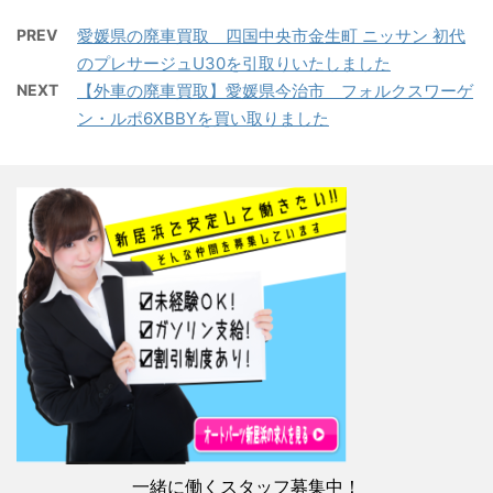
PREV
愛媛県の廃車買取 四国中央市金生町 ニッサン 初代
のプレサージュU30を引取りいたしました
NEXT
【外車の廃車買取】愛媛県今治市 フォルクスワーゲ
ン・ルポ6XBBYを買い取りました
一緒に働くスタッフ募集中！