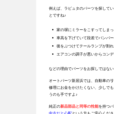
例えば、ラピュタのパーツを探してい
とですね♪
家の塀にミラーをこすってしまっ
車高を下げていて段差でバンパー
後をぶつけてテールランプが割れ
エアコンの調子が悪いからコンデ
などの理由でパーツをお探しではない
オートパーツ新居浜では、自動車の
リ
修理にお金をかけたくない、少しでも
うのも手ですよ♪
純正の
新品部品と同等の性能
を持つパ
中古だと心配
という方もご安心くださ