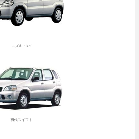
スズキ・kei
初代スイフト