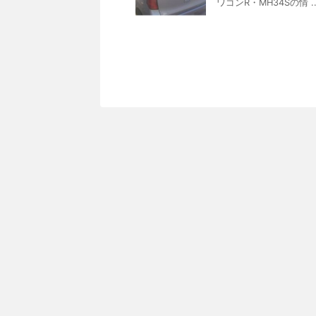
ワゴンR・MH34Sの情 ..