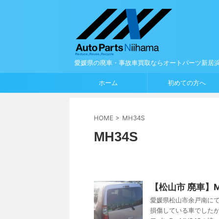
愛媛県の廃車・事故車買取ならオートパーツ新居
ホーム
初めての方へ
HOME
>
MH34S
MH34S
【松山市 廃車】
愛媛県松山市余戸南にて
損傷している車でした